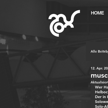
HOME
Alle Beitr
12. Apr. 2
musc
Aktualisier
Wer Ha
Helboc
Der in
Solowe
Solo-A