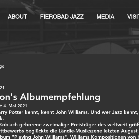
ABOUT
FIEROBAD JAZZ
MEDIA
VISI
äge
021
on's Albumempfehlung
t:
4. Mai 2021
rry Potter kennt, kennt John Williams. Und wer Jazz kennt,
k.
 Koblach geborene zweimalige Preisträger des weltweit grö
ttbewerbs beglückte die Ländle-Musikszene letzten August 
lbum "Playing John Williams". Williams Kompositionen von 