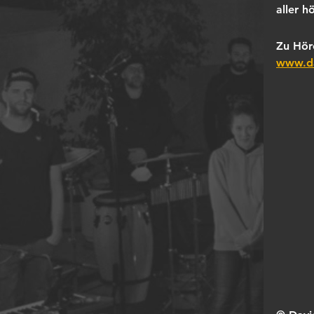
aller h
Zu Hör
www.da